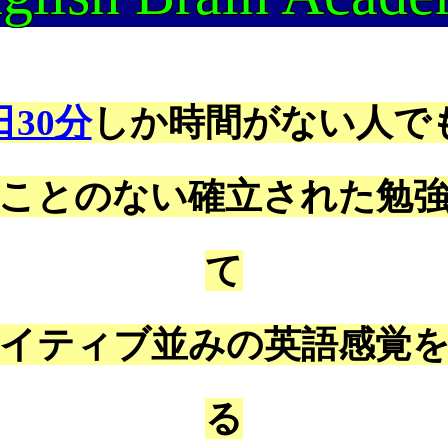
日30分
しか時間がない人で
ことのない確立された勉
て
イティブ並みの英語感覚
る