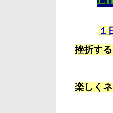
１
挫折する
楽しくネ