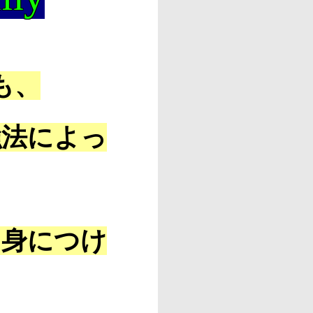
も、
強法によっ
を身につけ