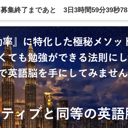
募集終了まであと
3日
3時間
59分
38秒
72