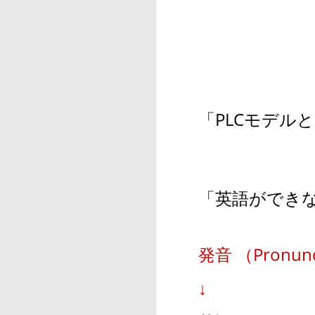
「PLCモデル
「英語ができ
発音 （Pronunc
↓