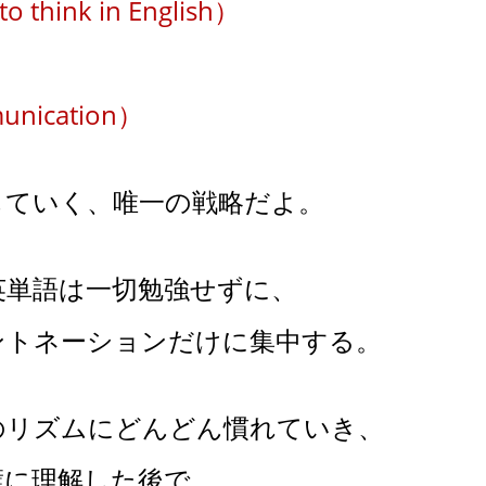
 think in English）
ication）
していく、唯一の戦略だよ。
英単語は一切勉強せずに、
ントネーションだけに集中する。
のリズムにどんどん慣れていき、
璧に理解した後で、