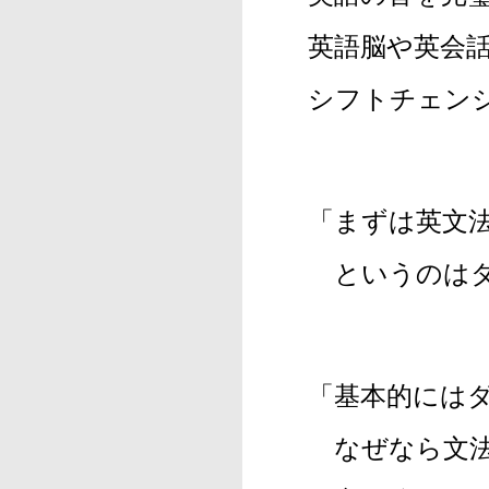
英語脳や英会
シフトチェン
「まずは英文
と
いうのは
「基本的には
なぜなら文法