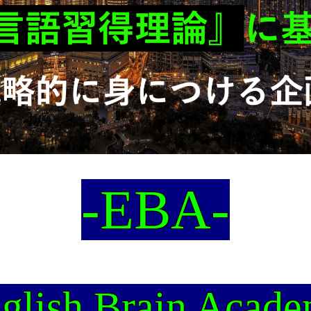
-EBA-
glish Brain Acad