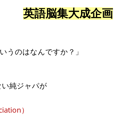
英語脳集大成企画
というのはなんですか？」
ない純ジャパが
iation）