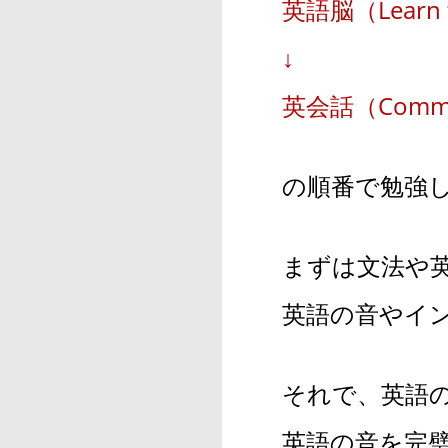
英語脳（Learn to
↓
英会話（Commun
の順番で勉強
まずは文法や
英語の音やイ
それで、英語
英語の音を完